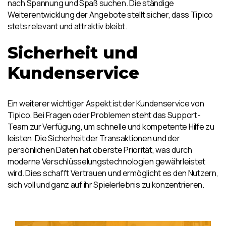
nach Spannung und Spaß suchen. Die ständige
Weiterentwicklung der Angebote stellt sicher, dass Tipico
stets relevant und attraktiv bleibt.
Sicherheit und
Kundenservice
Ein weiterer wichtiger Aspekt ist der Kundenservice von
Tipico. Bei Fragen oder Problemen steht das Support-
Team zur Verfügung, um schnelle und kompetente Hilfe zu
leisten. Die Sicherheit der Transaktionen und der
persönlichen Daten hat oberste Priorität, was durch
moderne Verschlüsselungstechnologien gewährleistet
wird. Dies schafft Vertrauen und ermöglicht es den Nutzern,
sich voll und ganz auf ihr Spielerlebnis zu konzentrieren.