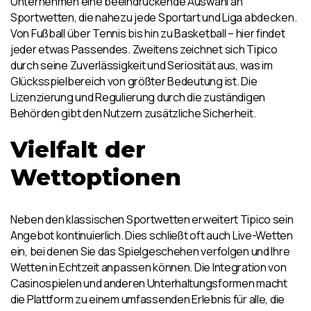
Unternehmen eine beeindruckende Auswahl an
Sportwetten, die nahezu jede Sportart und Liga abdecken.
Von Fußball über Tennis bis hin zu Basketball – hier findet
jeder etwas Passendes. Zweitens zeichnet sich Tipico
durch seine Zuverlässigkeit und Seriosität aus, was im
Glücksspielbereich von größter Bedeutung ist. Die
Lizenzierung und Regulierung durch die zuständigen
Behörden gibt den Nutzern zusätzliche Sicherheit.
Vielfalt der
Wettoptionen
Neben den klassischen Sportwetten erweitert Tipico sein
Angebot kontinuierlich. Dies schließt oft auch Live-Wetten
ein, bei denen Sie das Spielgeschehen verfolgen und Ihre
Wetten in Echtzeit anpassen können. Die Integration von
Casinospielen und anderen Unterhaltungsformen macht
die Plattform zu einem umfassenden Erlebnis für alle, die