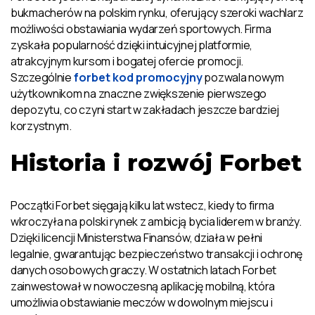
bukmacherów na polskim rynku, oferujący szeroki wachlarz
możliwości obstawiania wydarzeń sportowych. Firma
zyskała popularność dzięki intuicyjnej platformie,
atrakcyjnym kursom i bogatej ofercie promocji.
Szczególnie
forbet kod promocyjny
pozwala nowym
użytkownikom na znaczne zwiększenie pierwszego
depozytu, co czyni start w zakładach jeszcze bardziej
korzystnym.
Historia i rozwój Forbet
Początki Forbet sięgają kilku lat wstecz, kiedy to firma
wkroczyła na polski rynek z ambicją bycia liderem w branży.
Dzięki licencji Ministerstwa Finansów, działa w pełni
legalnie, gwarantując bezpieczeństwo transakcji i ochronę
danych osobowych graczy. W ostatnich latach Forbet
zainwestował w nowoczesną aplikację mobilną, która
umożliwia obstawianie meczów w dowolnym miejscu i