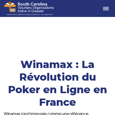
Me
Winamax : La
Révolution du
Poker en Ligne en
France
Winamax s’est imposée comme une référence