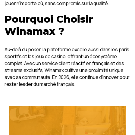
jouer n’importe où, sans compromis sur la qualité.
Pourquoi Choisir
Winamax ?
Au-delà du poker, la plateforme excelle aussi dans les paris
sportifs et les jeux de casino, offrant un écosystème
complet. Avec un service client réactif en français et des
streams exclusifs, Winamax cultive une proximité unique
avec sa communauté. En 2026, elle continue d’innover pour
rester leader du marché français.