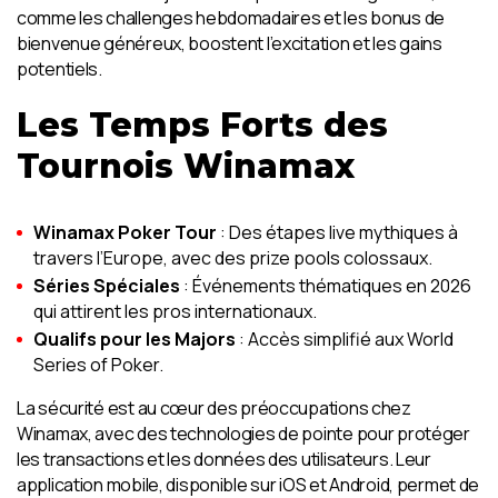
comme les challenges hebdomadaires et les bonus de
bienvenue généreux, boostent l’excitation et les gains
potentiels.
Les Temps Forts des
Tournois Winamax
Winamax Poker Tour
: Des étapes live mythiques à
travers l’Europe, avec des prize pools colossaux.
Séries Spéciales
: Événements thématiques en 2026
qui attirent les pros internationaux.
Qualifs pour les Majors
: Accès simplifié aux World
Series of Poker.
La sécurité est au cœur des préoccupations chez
Winamax, avec des technologies de pointe pour protéger
les transactions et les données des utilisateurs. Leur
application mobile, disponible sur iOS et Android, permet de