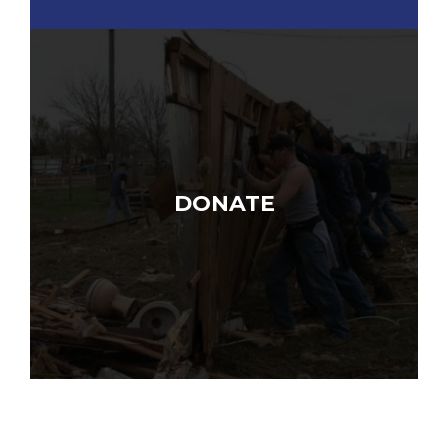
DONATE