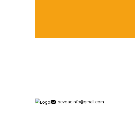
scvoadinfo@gmail.com