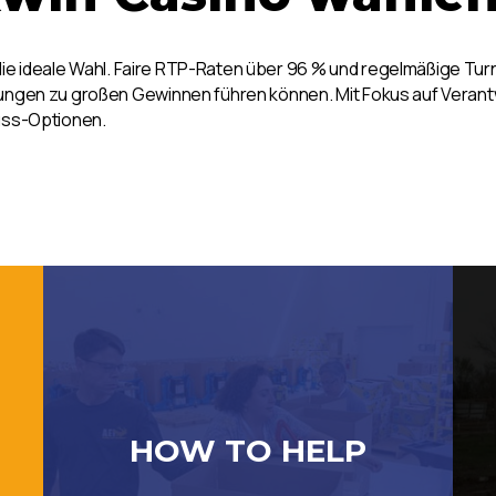
n die ideale Wahl. Faire RTP-Raten über 96 % und regelmäßige Tur
dungen zu großen Gewinnen führen können. Mit Fokus auf Verant
luss-Optionen.
HOW TO HELP