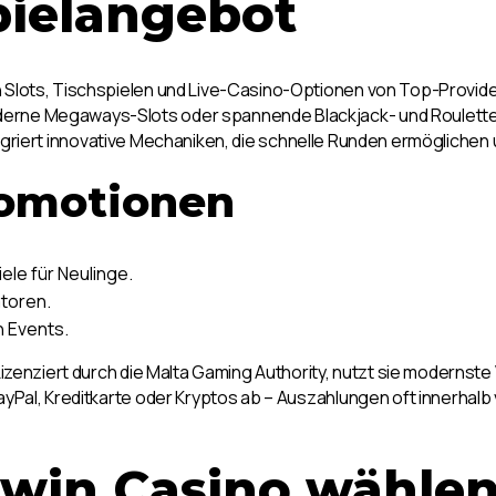
Spielangebot
 Slots, Tischspielen und Live-Casino-Optionen von Top-Provider
erne Megaways-Slots oder spannende Blackjack- und Roulette-
egriert innovative Mechaniken, die schnelle Runden ermöglichen 
omotionen
ele für Neulinge.
atoren.
 Events.
 Lizenziert durch die Malta Gaming Authority, nutzt sie modern
ayPal, Kreditkarte oder Kryptos ab – Auszahlungen oft innerhalb
win Casino wähle