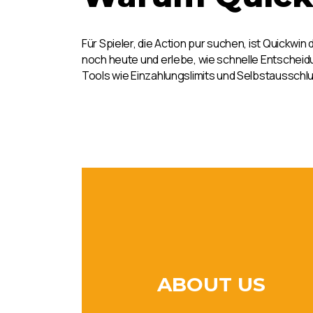
Für Spieler, die Action pur suchen, ist Quickwi
noch heute und erlebe, wie schnelle Entschei
Tools wie Einzahlungslimits und Selbstaussch
ABOUT US