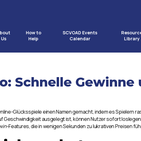
bout
How to
SCVOAD Events
Resourc
Us
Help
Calendar
Library
o: Schnelle Gewinne
r Online-Glücksspiele einen Namen gemacht, indem es Spielern 
auf Geschwindigkeit ausgelegt ist, können Nutzer sofort loslege
win
-Features, die in wenigen Sekunden zu lukrativen Preisen füh