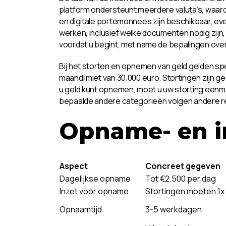
platform ondersteunt meerdere valuta’s, waaro
en digitale portemonnees zijn beschikbaar, even
werken, inclusief welke documenten nodig zijn
voordat u begint, met name de bepalingen over
Bij het storten en opnemen van geld gelden s
maandlimiet van 30.000 euro. Stortingen zijn g
u geld kunt opnemen, moet u uw storting eenmaa
bepaalde andere categorieën volgen andere re
Opname- en i
Aspect
Concreet gegeven
Dagelijkse opname
Tot €2.500 per dag
Inzet vóór opname
Stortingen moeten 1x
Opnaamtijd
3-5 werkdagen