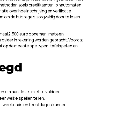
lmethoden zoals creditkaarten, pinautomaten
tie over hoe inschrijving en verificatie
zaam om de huisregels zorgvuldig door te lezen
imaal 2.500 euro opnemen, met een
provider in rekening worden gebracht. Voordat
at op de meeste speltypen; tafelspellen en
legd
 om aan deze limiet te voldoen.
leer welke spellen tellen.
ebt; weekends en feestdagen kunnen