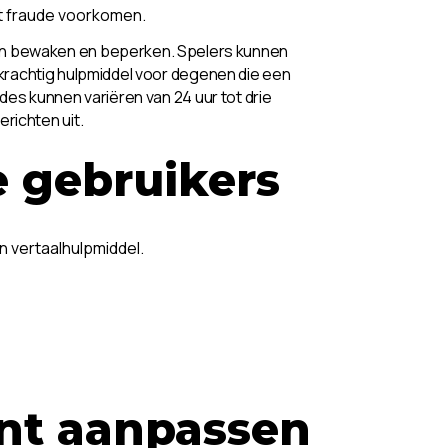
pt fraude voorkomen.
en bewaken en beperken. Spelers kunnen
n krachtig hulpmiddel voor degenen die een
odes kunnen variëren van 24 uur tot drie
richten uit.
e gebruikers
en vertaalhulpmiddel.
nt aanpassen