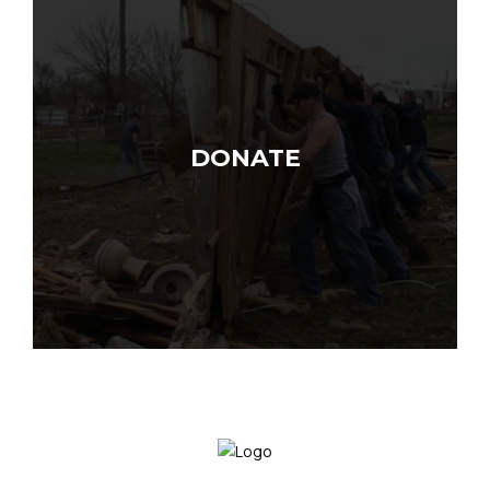
DONATE