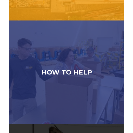
HOW TO HELP