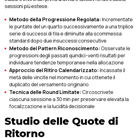
sessioni più estese.
Metodo della Progressione Regolata:
Incrementate
le puntate del un quarto successivamente a una triplice
serie di successi di fila e diminuite alla scommessa
standard dopo due insuccessi consecutive
Metodo del Pattern Riconoscimento:
Osservate le
progressioni degli passati quindici-venti risultati per
individuare tendenze temporanee nella allocazione
Approccio del Ritiro Calendarizzato:
Incassate il
metà delle vincite nel momento in cui ottenete il
duplicato del versamento originario
Tecnica delle Round Limitate:
Circoscrivete
ciascuna sessione a 30 min per preservare elevata la
focalizzazione e la lucidità decisionale
Studio delle Quote di
Ritorno