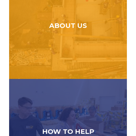
ABOUT US
HOW TO HELP