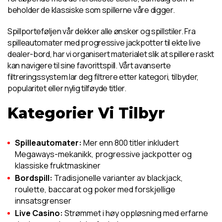
beholder de klassiske som spillerne våre digger.
Spillporteføljen vår dekker alle ønsker og spillstiler. Fra
spilleautomater med progressive jackpotter til ekte live
dealer-bord, har vi organisert materialet slik at spillere raskt
kan navigere til sine favorittspill. Vårt avanserte
filtreringssystem lar deg filtrere etter kategori, tilbyder,
popularitet eller nylig tilføyde titler.
Kategorier Vi Tilbyr
Spilleautomater:
Mer enn 800 titler inkludert
Megaways-mekanikk, progressive jackpotter og
klassiske fruktmaskiner
Bordspill:
Tradisjonelle varianter av blackjack,
roulette, baccarat og poker med forskjellige
innsatsgrenser
Live Casino:
Strømmet i høy oppløsning med erfarne