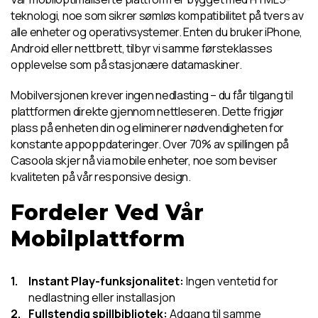
teknologi, noe som sikrer sømløs kompatibilitet på tvers av
alle enheter og operativsystemer. Enten du bruker iPhone,
Android eller nettbrett, tilbyr vi samme førsteklasses
opplevelse som på stasjonære datamaskiner.
Mobilversjonen krever ingen nedlasting – du får tilgang til
plattformen direkte gjennom nettleseren. Dette frigjør
plass på enheten din og eliminerer nødvendigheten for
konstante appoppdateringer. Over 70% av spillingen på
Casoola skjer nå via mobile enheter, noe som beviser
kvaliteten på vår responsive design.
Fordeler Ved Vår
Mobilplattform
Instant Play-funksjonalitet:
Ingen ventetid for
nedlastning eller installasjon
Fullstendig spillbibliotek:
Adgang til samme