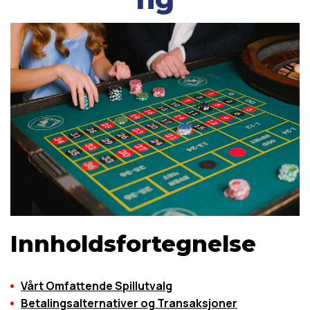
Innholdsfortegnelse
Vårt Omfattende Spillutvalg
Betalingsalternativer og Transaksjoner