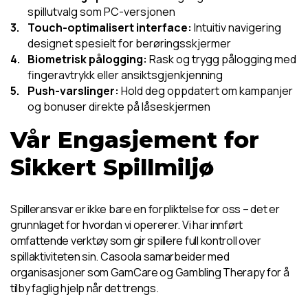
spillutvalg som PC-versjonen
Touch-optimalisert interface:
Intuitiv navigering
designet spesielt for berøringsskjermer
Biometrisk pålogging:
Rask og trygg pålogging med
fingeravtrykk eller ansiktsgjenkjenning
Push-varslinger:
Hold deg oppdatert om kampanjer
og bonuser direkte på låseskjermen
Vår Engasjement for
Sikkert Spillmiljø
Spilleransvar er ikke bare en forpliktelse for oss – det er
grunnlaget for hvordan vi opererer. Vi har innført
omfattende verktøy som gir spillere full kontroll over
spillaktiviteten sin. Casoola samarbeider med
organisasjoner som GamCare og Gambling Therapy for å
tilby faglig hjelp når det trengs.