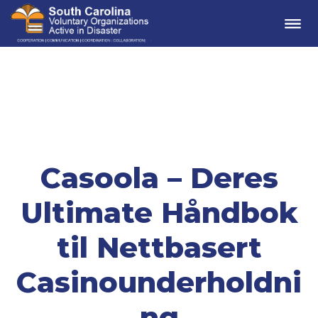
Me
Casoola – Deres
Ultimate Håndbok
til Nettbasert
Casinounderholdni
ng