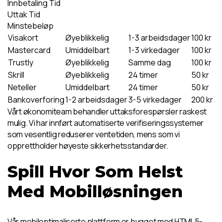
Innbetaling Tid
Uttak Tid
Minstebeløp
Visakort
Øyeblikkelig
1-3 arbeidsdager
100 kr
Mastercard
Umiddelbart
1-3 virkedager
100 kr
Trustly
Øyeblikkelig
Samme dag
100 kr
Skrill
Øyeblikkelig
24 timer
50 kr
Neteller
Umiddelbart
24 timer
50 kr
Bankoverforing
1-2 arbeidsdager
3-5 virkedager
200 kr
Vårt økonomiteam behandler uttaksforespørsler raskest
mulig. Vi har innført automatiserte verifiseringssystemer
som vesentlig reduserer ventetiden, mens som vi
opprettholder høyeste sikkerhetsstandarder.
Spill Hvor Som Helst
Med Mobilløsningen
Vår mobiloptimaliserte plattform er bygget med HTML5-